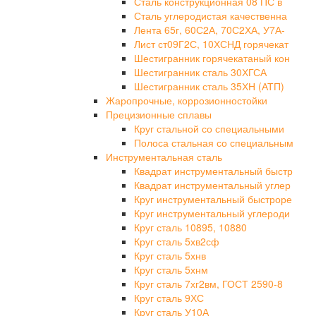
Сталь конструкционная 08 ПС в
Сталь углеродистая качественна
Лента 65г, 60С2А, 70С2ХА, У7А-
Лист ст09Г2С, 10ХСНД горячекат
Шестигранник горячекатаный кон
Шестигранник сталь 30ХГСА
Шестигранник сталь 35ХН (АТП)
Жаропрочные, коррозионностойки
Прецизионные сплавы
Круг стальной со специальными
Полоса стальная со специальным
Инструментальная сталь
Квадрат инструментальный быстр
Квадрат инструментальный углер
Круг инструментальный быстроре
Круг инструментальный углероди
Круг сталь 10895, 10880
Круг сталь 5хв2сф
Круг сталь 5хнв
Круг сталь 5хнм
Круг сталь 7хг2вм, ГОСТ 2590-8
Круг сталь 9ХС
Круг сталь У10А