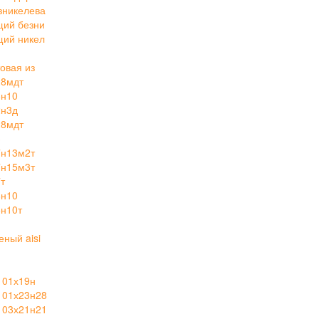
зникелева
щий безни
щий никел
овая из
28мдт
8н10
2н3д
28мдт
3
7н13м2т
7н15м3т
т
8н10
н10т
ный aisi
 01х19н
 01х23н28
 03х21н21