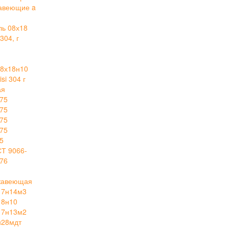
авеющие a
ль 08х18
304, г
й
8х18н10
i 304 г
ая
75
75
75
75
5
СТ 9066-
76
ржавеющая
17н14м3
18н10
17н13м2
н28мдт