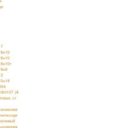
а
ци
17
18н10
18н10
18н10т
18н9
13
23н18
304
18Н10Т (A
овая, ст
зникелев
кельсоде
келевый
ьсодержа