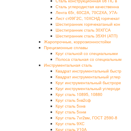
Сталь конструкционная 08 ПС в
Сталь углеродистая качественна
Лента 65г, 60С2А, 70С2ХА, У7А-
Лист ст09Г2С, 10ХСНД горячекат
Шестигранник горячекатаный кон
Шестигранник сталь 30ХГСА
Шестигранник сталь 35ХН (АТП)
Жаропрочные, коррозионностойки
Прецизионные сплавы
Круг стальной со специальными
Полоса стальная со специальным
Инструментальная сталь
Квадрат инструментальный быстр
Квадрат инструментальный углер
Круг инструментальный быстроре
Круг инструментальный углероди
Круг сталь 10895, 10880
Круг сталь 5хв2сф
Круг сталь 5хнв
Круг сталь 5хнм
Круг сталь 7хг2вм, ГОСТ 2590-8
Круг сталь 9ХС
Круг сталь У10А