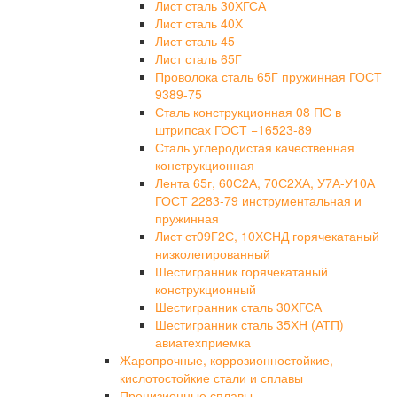
Лист сталь 30ХГСА
Лист сталь 40Х
Лист сталь 45
Лист сталь 65Г
Проволока сталь 65Г пружинная ГОСТ
9389-75
Сталь конструкционная 08 ПС в
штрипсах ГОСТ −16523-89
Сталь углеродистая качественная
конструкционная
Лента 65г, 60С2А, 70С2ХА, У7А-У10А
ГОСТ 2283-79 инструментальная и
пружинная
Лист ст09Г2С, 10ХСНД горячекатаный
низколегированный
Шестигранник горячекатаный
конструкционный
Шестигранник сталь 30ХГСА
Шестигранник сталь 35ХН (АТП)
авиатехприемка
Жаропрочные, коррозионностойкие,
кислотостойкие стали и сплавы
Прецизионные сплавы