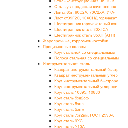
Сталь конструкционная 08 ПС в
Сталь углеродистая качественна
Лента 65г, 60С2А, 70С2ХА, У7А-
Лист ст09Г2С, 10ХСНД горячекат
Шестигранник горячекатаный кон
Шестигранник сталь 30ХГСА
Шестигранник сталь 35ХН (АТП)
Жаропрочные, коррозионностойки
Прецизионные сплавы
Круг стальной со специальными
Полоса стальная со специальным
Инструментальная сталь
Квадрат инструментальный быстр
Квадрат инструментальный углер
Круг инструментальный быстроре
Круг инструментальный углероди
Круг сталь 10895, 10880
Круг сталь 5хв2сф
Круг сталь 5хнв
Круг сталь 5хнм
Круг сталь 7хг2вм, ГОСТ 2590-8
Круг сталь 9ХС
Круг сталь У10А